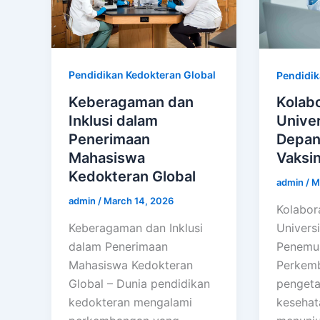
Pendidikan Kedokteran Global
Pendidik
Keberagaman dan
Kolabo
Inklusi dalam
Univer
Penerimaan
Depan
Mahasiswa
Vaksin
Kedokteran Global
admin
/
M
admin
/
March 14, 2026
Kolabor
Keberagaman dan Inklusi
Univers
dalam Penerimaan
Penemua
Mahasiswa Kedokteran
Perkemb
Global – Dunia pendidikan
pengeta
kedokteran mengalami
kesehat