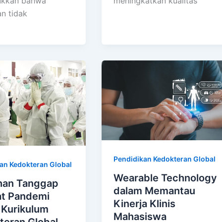
meningkatkan kualitas
ukkan bahwa
an tidak
Pendidikan Kedokteran Global
an Kedokteran Global
Wearable Technology
ihan Tanggap
dalam Memantau
at Pandemi
Kinerja Klinis
 Kurikulum
Mahasiswa
teran Global