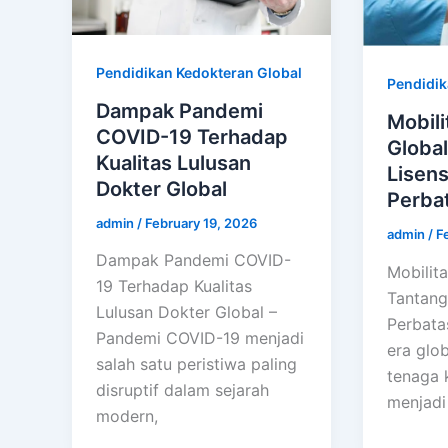
Pendidikan Kedokteran Global
Pendidik
Dampak Pandemi
Mobili
COVID-19 Terhadap
Globa
Kualitas Lulusan
Lisens
Dokter Global
Perba
admin
/
February 19, 2026
admin
/
F
Dampak Pandemi COVID-
Mobilita
19 Terhadap Kualitas
Tantanga
Lulusan Dokter Global –
Perbata
Pandemi COVID-19 menjadi
era glob
salah satu peristiwa paling
tenaga k
disruptif dalam sejarah
menjadi
modern,