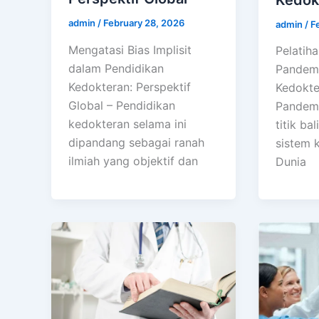
admin
/
February 28, 2026
admin
/
F
Mengatasi Bias Implisit
Pelatih
dalam Pendidikan
Pandemi
Kedokteran: Perspektif
Kedokte
Global – Pendidikan
Pandemi
kedokteran selama ini
titik ba
dipandang sebagai ranah
sistem 
ilmiah yang objektif dan
Dunia