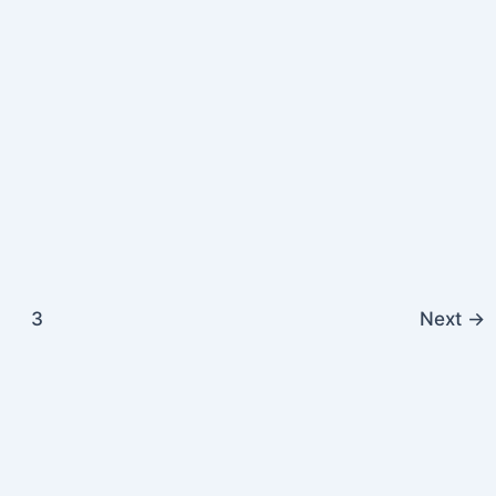
3
Next
→