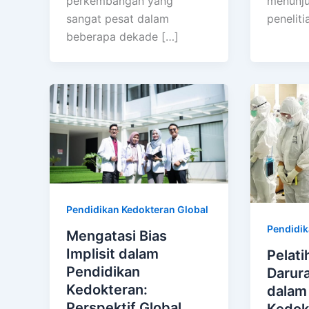
perkembangan yang
menunj
sangat pesat dalam
peneliti
beberapa dekade […]
Pendidikan Kedokteran Global
Pendidik
Mengatasi Bias
Implisit dalam
Pelat
Pendidikan
Darur
Kedokteran:
dalam
Perspektif Global
Kedok