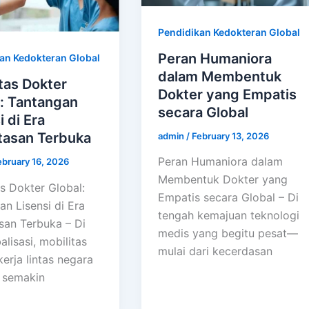
Pendidikan Kedokteran Global
Peran Humaniora
an Kedokteran Global
dalam Membentuk
tas Dokter
Dokter yang Empatis
l: Tantangan
secara Global
i di Era
tasan Terbuka
admin
/
February 13, 2026
Peran Humaniora dalam
ebruary 16, 2026
Membentuk Dokter yang
s Dokter Global:
Empatis secara Global – Di
n Lisensi di Era
tengah kemajuan teknologi
san Terbuka – Di
medis yang begitu pesat—
alisasi, mobilitas
mulai dari kecerdasan
erja lintas negara
 semakin