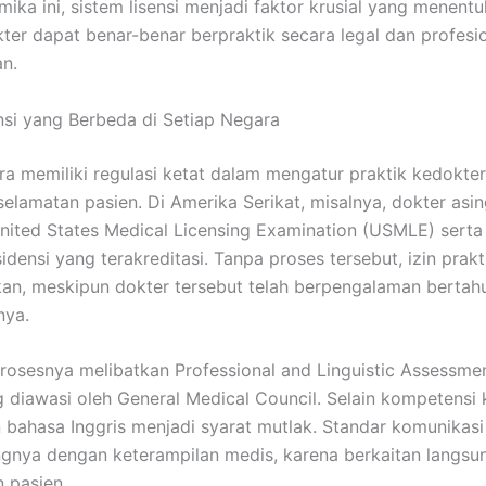
mika ini, sistem lisensi menjadi faktor krusial yang menen
ter dapat benar-benar berpraktik secara legal dan profesio
an.
nsi yang Berbeda di Setiap Negara
ra memiliki regulasi ketat dalam mengatur praktik kedokte
elamatan pasien. Di Amerika Serikat, misalnya, dokter asin
 United States Medical Licensing Examination (USMLE) serta
densi yang terakreditasi. Tanpa proses tersebut, izin prakt
kan, meskipun dokter tersebut telah berpengalaman bertah
nya.
 prosesnya melibatkan Professional and Linguistic Assessme
 diawasi oleh General Medical Council. Selain kompetensi kl
ahasa Inggris menjadi syarat mutlak. Standar komunikasi d
gnya dengan keterampilan medis, karena berkaitan langs
 pasien.