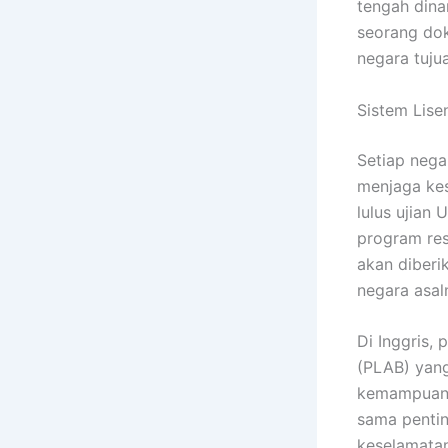
tengah dina
seorang dok
negara tuju
Sistem Lise
Setiap nega
menjaga kes
lulus ujian
program resi
akan diberi
negara asal
Di Inggris,
(PLAB) yang
kemampuan b
sama pentin
keselamatan