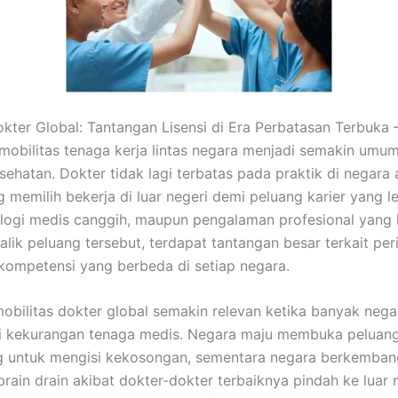
okter Global: Tantangan Lisensi di Era Perbatasan Terbuka –
, mobilitas tenaga kerja lintas negara menjadi semakin umu
sehatan. Dokter tidak lagi terbatas pada praktik di negara 
 memilih bekerja di luar negeri demi peluang karier yang le
logi medis canggih, maupun pengalaman profesional yang l
alik peluang tersebut, terdapat tantangan besar terkait per
ompetensi yang berbeda di setiap negara.
bilitas dokter global semakin relevan ketika banyak nega
 kekurangan tenaga medis. Negara maju membuka peluang
g untuk mengisi kekosongan, sementara negara berkembang
rain drain akibat dokter-dokter terbaiknya pindah ke luar n