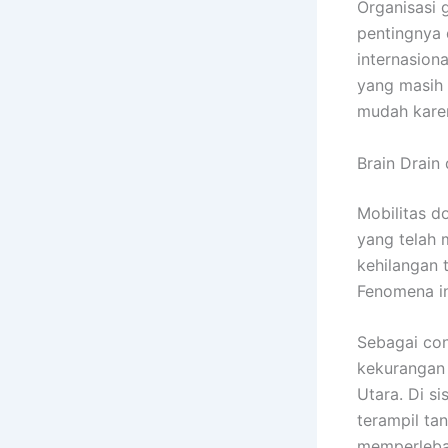
Organisasi 
pentingnya 
internasion
yang masih 
mudah karen
Brain Drain
Mobilitas d
yang telah 
kehilangan 
Fenomena in
Sebagai con
kekurangan 
Utara. Di s
terampil ta
memperlebar