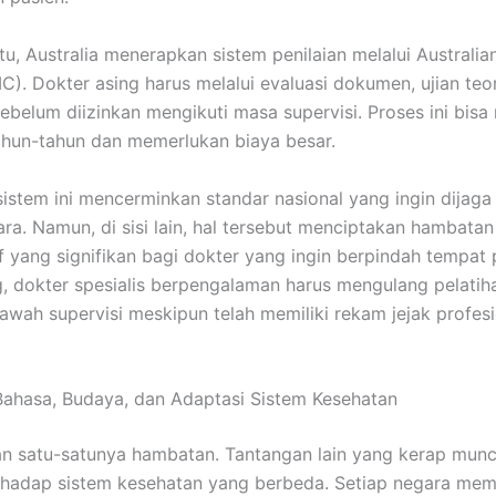
tu, Australia menerapkan sistem penilaian melalui Australia
C). Dokter asing harus melalui evaluasi dokumen, ujian teor
s sebelum diizinkan mengikuti masa supervisi. Proses ini bi
hun-tahun dan memerlukan biaya besar.
istem ini mencerminkan standar nasional yang ingin dijaga
ra. Namun, di sisi lain, hal tersebut menciptakan hambatan
if yang signifikan bagi dokter yang ingin berpindah tempat p
g, dokter spesialis berpengalaman harus mengulang pelatih
bawah supervisi meskipun telah memiliki rekam jejak profes
ahasa, Budaya, dan Adaptasi Sistem Kesehatan
an satu-satunya hambatan. Tantangan lain yang kerap munc
rhadap sistem kesehatan yang berbeda. Setiap negara memi