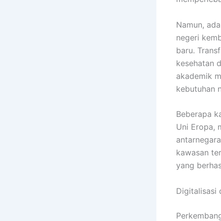
Namun, ada 
negeri kem
baru. Transf
kesehatan d
akademik me
kebutuhan n
Beberapa ka
Uni Eropa, 
antarnegara
kawasan ter
yang berhas
Digitalisas
Perkembanga