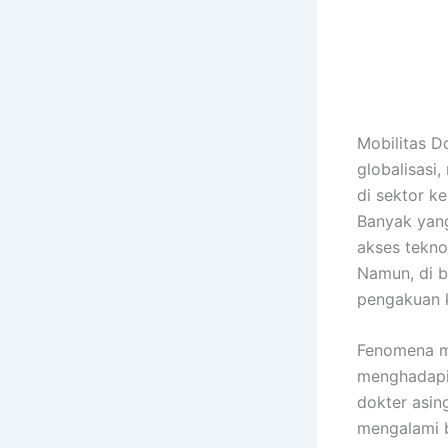
Mobilitas D
globalisasi
di sektor ke
Banyak yang
akses tekno
Namun, di b
pengakuan k
Fenomena mo
menghadapi
dokter asin
mengalami b