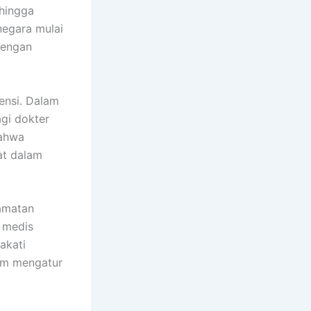
 hingga
negara mulai
 dengan
ensi. Dalam
agi dokter
bahwa
at dalam
lamatan
i medis
akati
am mengatur