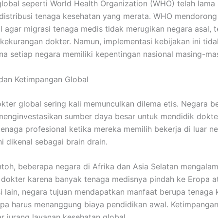
global seperti World Health Organization (WHO) telah lama
distribusi tenaga kesehatan yang merata. WHO mendorong
al agar migrasi tenaga medis tidak merugikan negara asal, 
kekurangan dokter. Namun, implementasi kebijakan ini tida
a setiap negara memiliki kepentingan nasional masing-mas
 dan Ketimpangan Global
okter global sering kali memunculkan dilema etis. Negara 
menginvestasikan sumber daya besar untuk mendidik dokter
tenaga profesional ketika mereka memilih bekerja di luar ne
i dikenal sebagai brain drain.
toh, beberapa negara di Afrika dan Asia Selatan mengalam
dokter karena banyak tenaga medisnya pindah ke Eropa a
isi lain, negara tujuan mendapatkan manfaat berupa tenaga 
npa harus menanggung biaya pendidikan awal. Ketimpangan 
 jurang layanan kesehatan global.