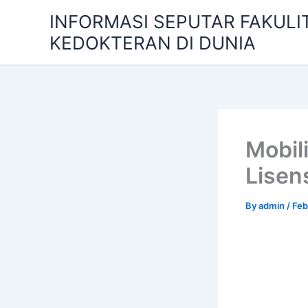
Skip
INFORMASI SEPUTAR FAKULI
to
KEDOKTERAN DI DUNIA
content
Mobil
Lisen
By
admin
/
Feb