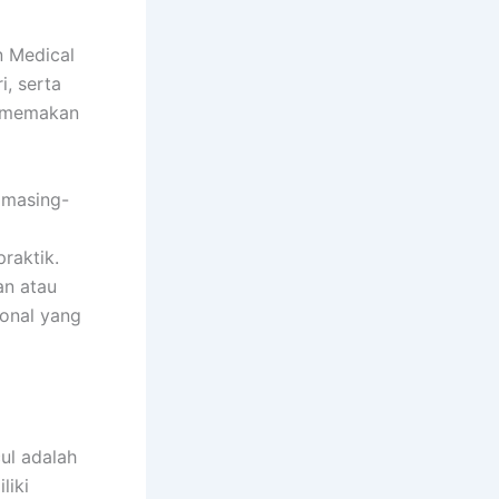
n Medical
i, serta
sa memakan
 masing-
raktik.
an atau
ional yang
ul adalah
liki