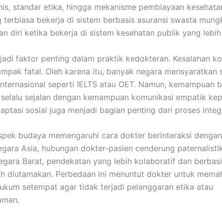
inis, standar etika, hingga mekanisme pembiayaan kesehata
 terbiasa bekerja di sistem berbasis asuransi swasta mungk
 diri ketika bekerja di sistem kesehatan publik yang lebih 
adi faktor penting dalam praktik kedokteran. Kesalahan k
mpak fatal. Oleh karena itu, banyak negara mensyaratkan 
internasional seperti IELTS atau OET. Namun, kemampuan 
 selalu sejalan dengan kemampuan komunikasi empatik kep
aptasi sosial juga menjadi bagian penting dari proses integr
 aspek budaya memengaruhi cara dokter berinteraksi dengan
gara Asia, hubungan dokter-pasien cenderung paternalisti
egara Barat, pendekatan yang lebih kolaboratif dan berbas
ih diutamakan. Perbedaan ini menuntut dokter untuk mem
hukum setempat agar tidak terjadi pelanggaran etika atau
aman.