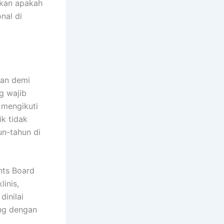
tukan apakah
nal di
ran demi
g wajib
 mengikuti
ik tidak
un-tahun di
nts Board
inis,
inilai
ung dengan