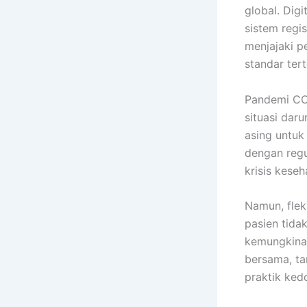
global. Digi
sistem regi
menjajaki pe
standar tert
Pandemi COV
situasi dar
asing untuk
dengan regu
krisis keseh
Namun, flek
pasien tida
kemungkina
bersama, t
praktik ked