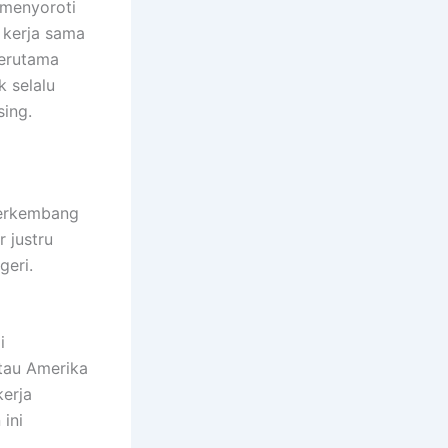
 menyoroti
 kerja sama
terutama
k selalu
ing.
berkembang
 justru
geri.
i
tau Amerika
kerja
ini