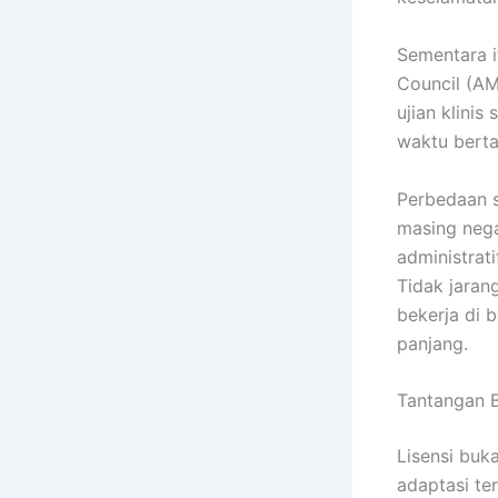
Sementara i
Council (AM
ujian klini
waktu berta
Perbedaan s
masing nega
administrat
Tidak jaran
bekerja di 
panjang.
Tantangan B
Lisensi buk
adaptasi te