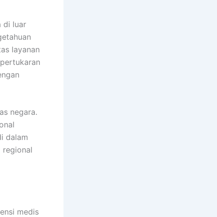
 di luar
getahuan
tas layanan
 pertukaran
engan
as negara.
onal
di dalam
 regional
ensi medis