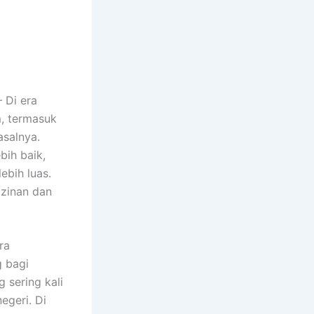
 Di era
m, termasuk
asalnya.
bih baik,
ebih luas.
izinan dan
ra
 bagi
 sering kali
egeri. Di