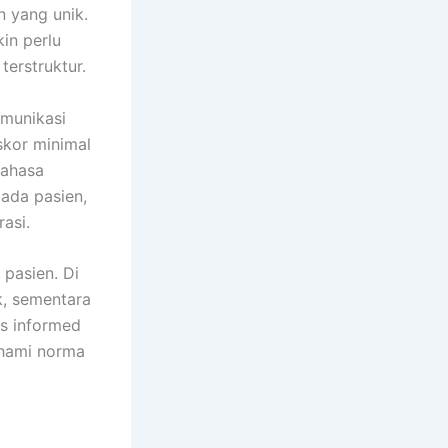
n yang unik.
in perlu
terstruktur.
omunikasi
skor minimal
bahasa
ada pasien,
asi.
 pasien. Di
k, sementara
is informed
ahami norma