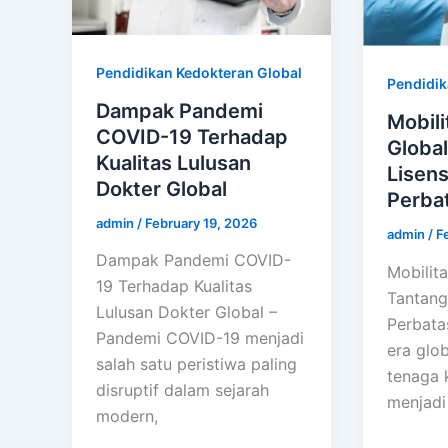
Pendidikan Kedokteran Global
Pendidik
Dampak Pandemi
Mobili
COVID-19 Terhadap
Globa
Kualitas Lulusan
Lisens
Dokter Global
Perba
admin
/
February 19, 2026
admin
/
F
Dampak Pandemi COVID-
Mobilita
19 Terhadap Kualitas
Tantanga
Lulusan Dokter Global –
Perbata
Pandemi COVID-19 menjadi
era glob
salah satu peristiwa paling
tenaga k
disruptif dalam sejarah
menjadi
modern,