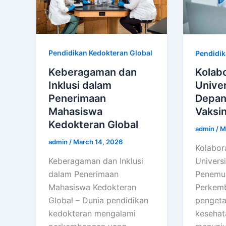
Pendidikan Kedokteran Global
Pendidik
Keberagaman dan
Kolabo
Inklusi dalam
Univer
Penerimaan
Depan
Mahasiswa
Vaksin
Kedokteran Global
admin
/
M
admin
/
March 14, 2026
Kolabor
Keberagaman dan Inklusi
Univers
dalam Penerimaan
Penemua
Mahasiswa Kedokteran
Perkemb
Global – Dunia pendidikan
pengeta
kedokteran mengalami
kesehat