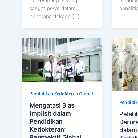
perkembangan yang
menunj
sangat pesat dalam
peneliti
beberapa dekade […]
Pendidikan Kedokteran Global
Pendidik
Mengatasi Bias
Implisit dalam
Pelat
Pendidikan
Darur
Kedokteran:
dalam
Perspektif Global
Kedok