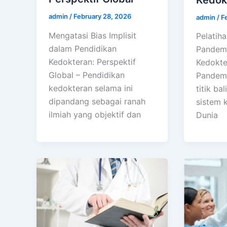
admin
/
February 28, 2026
admin
/
F
Mengatasi Bias Implisit
Pelatih
dalam Pendidikan
Pandemi
Kedokteran: Perspektif
Kedokte
Global – Pendidikan
Pandemi
kedokteran selama ini
titik ba
dipandang sebagai ranah
sistem 
ilmiah yang objektif dan
Dunia