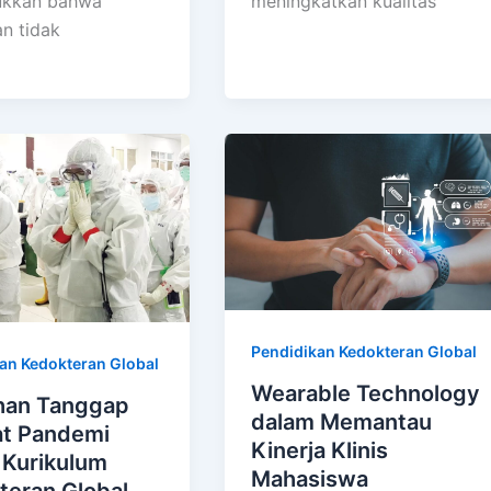
meningkatkan kualitas
ukkan bahwa
an tidak
Pendidikan Kedokteran Global
an Kedokteran Global
Wearable Technology
ihan Tanggap
dalam Memantau
at Pandemi
Kinerja Klinis
 Kurikulum
Mahasiswa
teran Global