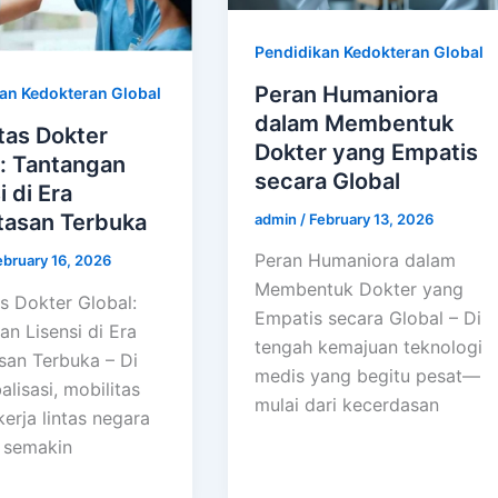
Pendidikan Kedokteran Global
Peran Humaniora
an Kedokteran Global
dalam Membentuk
tas Dokter
Dokter yang Empatis
l: Tantangan
secara Global
i di Era
tasan Terbuka
admin
/
February 13, 2026
Peran Humaniora dalam
ebruary 16, 2026
Membentuk Dokter yang
s Dokter Global:
Empatis secara Global – Di
n Lisensi di Era
tengah kemajuan teknologi
san Terbuka – Di
medis yang begitu pesat—
alisasi, mobilitas
mulai dari kecerdasan
erja lintas negara
 semakin