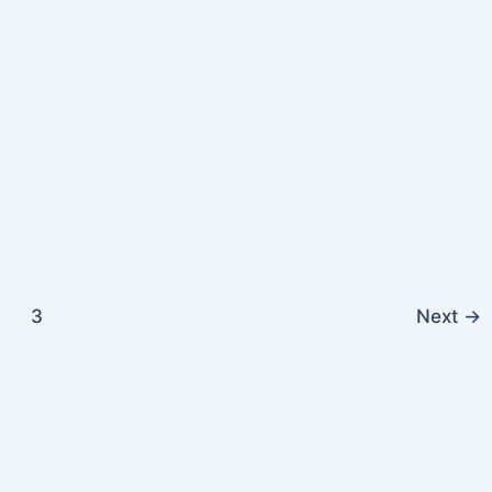
3
Next
→