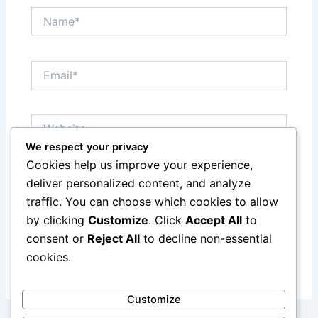
Name*
Email*
Website
We respect your privacy
Cookies help us improve your experience,
Save my name, email, and website in this browser
deliver personalized content, and analyze
for the next time I comment.
traffic. You can choose which cookies to allow
by clicking
Customize
. Click
Accept All
to
consent or
Reject All
to decline non-essential
cookies.
Customize