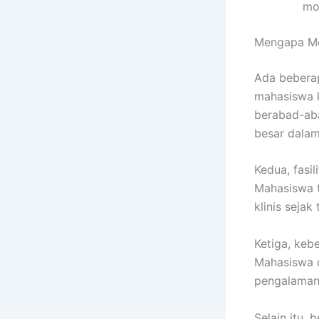
mo
Mengapa Me
Ada beberap
mahasiswa k
berabad-aba
besar dala
Kedua, fasi
Mahasiswa ti
klinis sejak
Ketiga, keb
Mahasiswa d
pengalaman 
Selain itu,