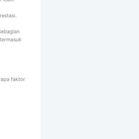
estasi.
Sebagian
 termasuk
apa faktor