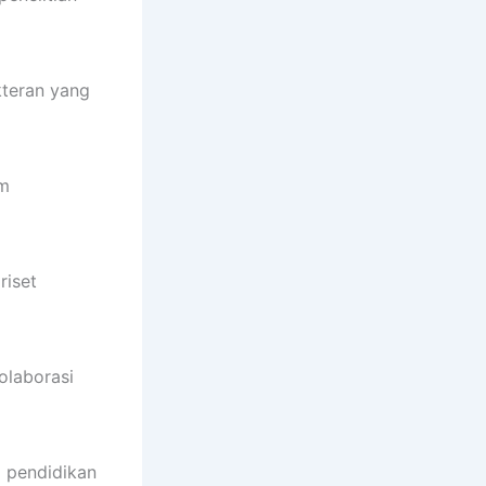
kteran yang
um
riset
olaborasi
m pendidikan