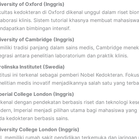
iversity of Oxford (Inggris)
kultas kedokteran di Oxford dikenal unggul dalam riset bi
laborasi klinis. Sistem tutorial khasnya membuat mahasisw
ndapatkan bimbingan intensif.
iversity of Cambridge (Inggris)
miliki tradisi panjang dalam sains medis, Cambridge mene
egrasi antara penelitian laboratorium dan praktik klinis.
rolinska Institutet (Swedia)
stitusi ini terkenal sebagai pemberi Nobel Kedokteran. Fok
elitian medis inovatif menjadikannya salah satu yang terbai
perial College London (Inggris)
rkenal dengan pendekatan berbasis riset dan teknologi kes
dern, Imperial menjadi pilihan utama bagi mahasiswa yang 
da kedokteran berbasis sains.
iversity College London (Inggris)
L memiliki rumah sakit pendidikan terkemuka dan jaringan 