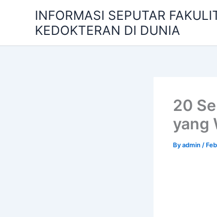
Skip
INFORMASI SEPUTAR FAKULI
to
KEDOKTERAN DI DUNIA
content
20 Se
yang 
By
admin
/
Feb