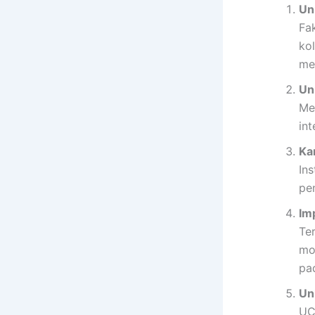
Un
Fa
ko
me
Un
Me
int
Ka
In
pen
Im
Te
mo
pa
Un
UC