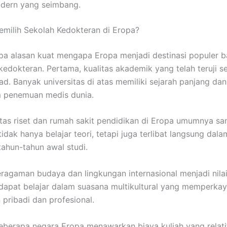
dern yang seimbang.
milih Sekolah Kedokteran di Eropa?
a alasan kuat mengapa Eropa menjadi destinasi populer b
edokteran. Pertama, kualitas akademik yang telah teruji s
d. Banyak universitas di atas memiliki sejarah panjang dan
m penemuan medis dunia.
litas riset dan rumah sakit pendidikan di Eropa umumnya sa
dak hanya belajar teori, tetapi juga terlibat langsung dala
 tahun-tahun awal studi.
eragaman budaya dan lingkungan internasional menjadi nila
apat belajar dalam suasana multikultural yang memperka
pribadi dan profesional.
 beberapa negara Eropa menawarkan biaya kuliah yang relatif