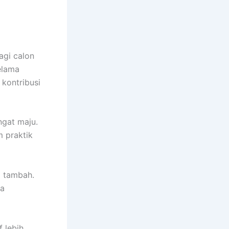
agi calon
elama
 kontribusi
ngat maju.
m praktik
i tambah.
ya
 lebih