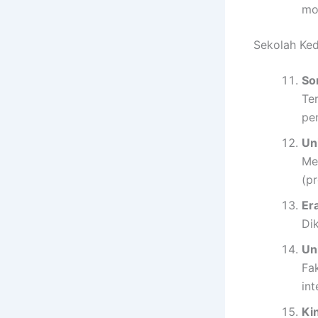
mo
Sekolah Ked
So
Te
pen
Un
Me
(p
Er
Di
Un
Fa
int
Ki