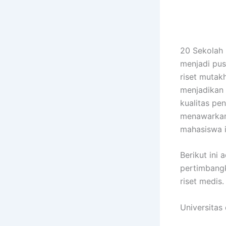
20 Sekolah 
menjadi pus
riset mutakh
menjadikan b
kualitas pe
menawarkan
mahasiswa i
Berikut ini
pertimbangk
riset medis.
Universitas