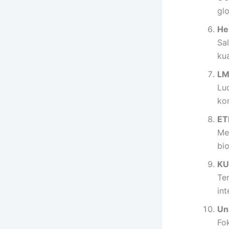
glo
He
Sa
kua
LM
Lu
ko
ET
Me
bi
KU
Te
int
Un
Fo