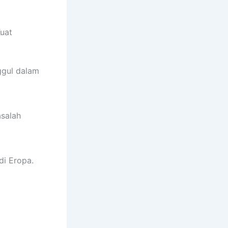
Kuat
ggul dalam
asalah
di Eropa.