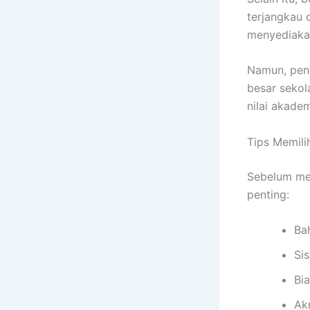
terjangkau 
menyediakan
Namun, pent
besar sekol
nilai akade
Tips Memili
Sebelum me
penting:
Bah
Sis
Bia
Ak