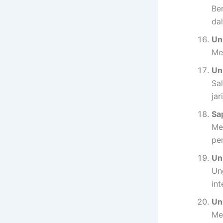
Be
da
Un
Me
Un
Sa
jar
Sa
Me
pe
Uni
Un
int
Un
Me