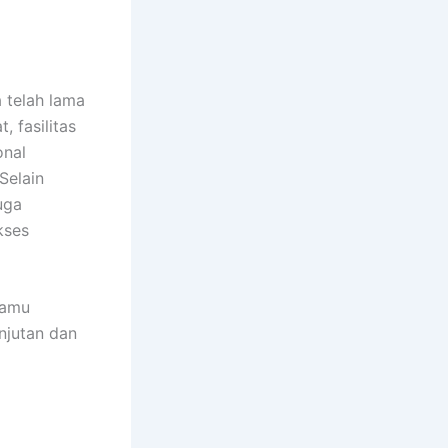
 telah lama
 fasilitas
onal
Selain
uga
kses
kamu
njutan dan