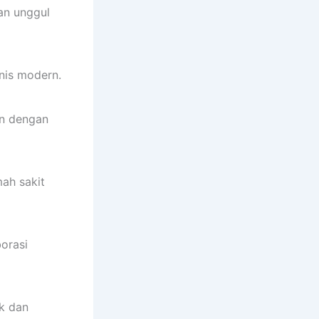
an unggul
nis modern.
an dengan
mah sakit
borasi
k dan