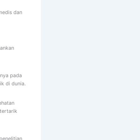
omedis dan
a
kankan
usnya pada
k di dunia.
ehatan
tertarik
penelitian