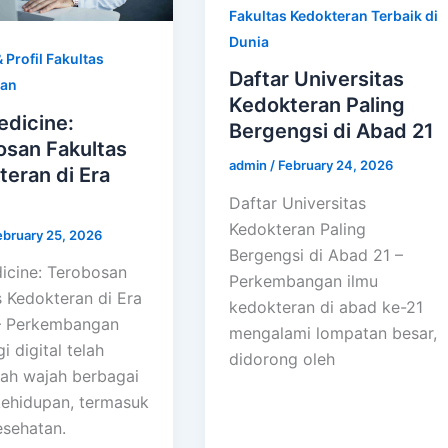
Fakultas Kedokteran Terbaik di
Dunia
 Profil Fakultas
Daftar Universitas
ran
Kedokteran Paling
edicine:
Bergengsi di Abad 21
osan Fakultas
admin
/
February 24, 2026
eran di Era
Daftar Universitas
Kedokteran Paling
ebruary 25, 2026
Bergengsi di Abad 21 –
icine: Terobosan
Perkembangan ilmu
s Kedokteran di Era
kedokteran di abad ke-21
 – Perkembangan
mengalami lompatan besar,
i digital telah
didorong oleh
h wajah berbagai
kehidupan, termasuk
esehatan.