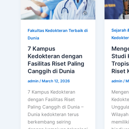
Sejarah &
Fakultas Kedokteran Terbaik di
Kedokte
Dunia
Menge
7 Kampus
Studi
Kedokteran dengan
Tropi
Fasilitas Riset Paling
Riset 
Canggih di Dunia
admin
/
M
admin
/
March 12, 2026
Mengena
7 Kampus Kedokteran
Kedokte
dengan Fasilitas Riset
Unggula
Paling Canggih di Dunia –
Wilayah 
Dunia kedokteran terus
memilik
berkembang seiring