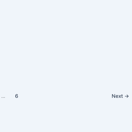
…
6
Next
→