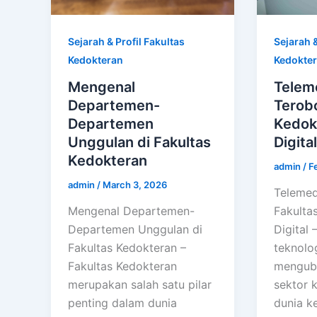
Sejarah & Profil Fakultas
Sejarah &
Kedokteran
Kedokte
Mengenal
Telem
Departemen-
Terob
Departemen
Kedokt
Unggulan di Fakultas
Digital
Kedokteran
admin
/
F
admin
/
March 3, 2026
Telemed
Mengenal Departemen-
Fakulta
Departemen Unggulan di
Digital
Fakultas Kedokteran –
teknolog
Fakultas Kedokteran
menguba
merupakan salah satu pilar
sektor 
penting dalam dunia
dunia k