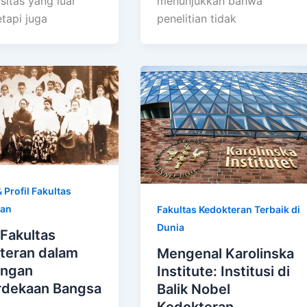
sitas yang luar
menunjukkan bahwa
etapi juga
penelitian tidak
 Profil Fakultas
ran
Fakultas Kedokteran Terbaik di
Dunia
Fakultas
teran dalam
Mengenal Karolinska
angan
Institute: Institusi di
dekaan Bangsa
Balik Nobel
Kedokteran