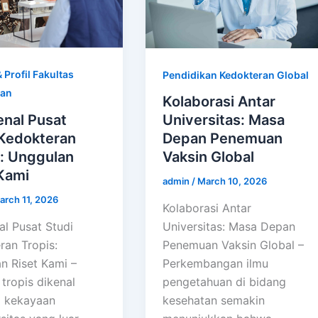
 Profil Fakultas
Pendidikan Kedokteran Global
ran
Kolaborasi Antar
nal Pusat
Universitas: Masa
 Kedokteran
Depan Penemuan
s: Unggulan
Vaksin Global
Kami
admin
/
March 10, 2026
arch 11, 2026
Kolaborasi Antar
l Pusat Studi
Universitas: Masa Depan
ran Tropis:
Penemuan Vaksin Global –
n Riset Kami –
Perkembangan ilmu
tropis dikenal
pengetahuan di bidang
i kekayaan
kesehatan semakin