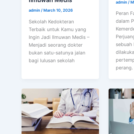
Ilmuwan Medis
admin
/
M
admin
/
March 10, 2026
Peran F
dalam P
Sekolah Kedokteran
Kemerde
Terbaik untuk Kamu yang
Perjuan
Ingin Jadi Ilmuwan Medis –
sebuah 
Menjadi seorang dokter
dilakuka
bukan satu-satunya jalan
pertemp
bagi lulusan sekolah
perang.