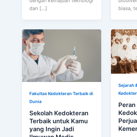
biodiver
dengan kemajuan teknologi
biasa, t
dan […]
Sejarah &
Kedokte
Fakultas Kedokteran Terbaik di
Dunia
Peran 
Kedok
Sekolah Kedokteran
Perju
Terbaik untuk Kamu
Kemer
yang Ingin Jadi