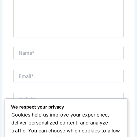
Name*
Email*
Website
We respect your privacy
Cookies help us improve your experience,
Save my name, email, and website in this browser
deliver personalized content, and analyze
for the next time I comment.
traffic. You can choose which cookies to allow