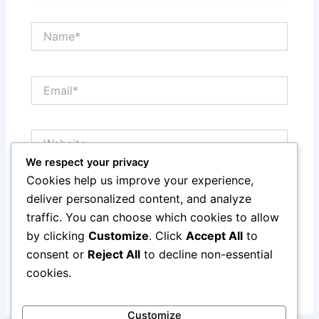
Name*
Email*
Website
We respect your privacy
Cookies help us improve your experience,
Save my name, email, and website in this browser
deliver personalized content, and analyze
for the next time I comment.
traffic. You can choose which cookies to allow
by clicking
Customize
. Click
Accept All
to
consent or
Reject All
to decline non-essential
cookies.
Customize