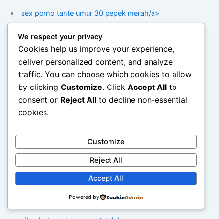
sex porno tante umur 30 pepek merah/a>
We respect your privacy
situs bokep siswa smp tetek besar
Cookies help us improve your experience,
deliver personalized content, and analyze
tante jilat bijik kontol
traffic. You can choose which cookies to allow
by clicking
Customize
. Click
Accept All
to
memek merah cewek chindo
consent or
Reject All
to decline non-essential
cookies.
cewek indo tetek merah besar
Customize
web phising
Reject All
web phising scammer
Accept All
sex porno tante umur 30 pepek merah/a>
Powered by