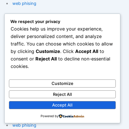
web phising
web phising
We respect your privacy
Cookies help us improve your experience,
web phising scammer
deliver personalized content, and analyze
traffic. You can choose which cookies to allow
sex porno tante umur 30 pepek merah/a>
by clicking
Customize
. Click
Accept All
to
consent or
Reject All
to decline non-essential
situs bokep siswa smp tetek besar
cookies.
tante jilat bijik kontol
Customize
Reject All
memek merah cewek chindo
Accept All
cewek indo tetek merah besar
Powered by
web phising